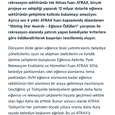
rekreasyon sektörünün tek ihtisas fuarı ATRAX, birçok
projeye ev sahipliği yaparak 12 milyar dolarlık eğlence
sektörünün gelişimine katkıda bulunmayı amaçlıyor.
Ayrıca son 4 yıldır ATRAX fuarı kapsamında düzenlenen
“Shining Star Awards – Eğlence Ödülleri” yarışması ile
rekreasyon alanında yatırım yapan belediyeler kriterlere
göre ödüllendirilerek başarıları tescillenmiş oluyor.
Dünyanın önde gelen eğlence tesisi yatırımcılarını, belediye
yöneticilerini, oyun ve ekipman üreticilerini ve turistik
işletme sahiplerini buluşturan Eğlence-Aktivite, Park-
Rekreasyon Endüstrisi ve Hizmetleri Fuarı ATRAX 2016,
belediye parklarından, otel eğlence alanlarına, tema
parklardan, AVM eğlence alanlarına kadar eğlence
sektörünün tüm alanlarını bir araya getirmeye hazırlanıyor.
Geçtiğimiz yıl Türkiye’de belediyelerin giderek daha fazla
eğlence ve rekreasyon projelerini hayata geçirmesi sektöre
olan ilgiyi daha da arttırdı. Bunun sonucu olarak ATRAX
Türkiye’nin her yerinden önceki yıllara oranla daha fazla
sayıda belediye başkanını ağırladı. Bu yıl ATRAX’a