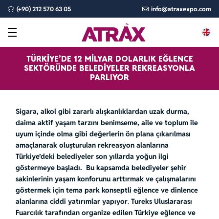
(+90) 212 570 63 05
info@atraxexpo.com
TÜRKIYE’DE 12 MILYAR DOLARLIK EĞLENCE
SEKTÖRÜNDE BELEDIYELER REKREASYONLA
PARLIYOR
Sigara, alkol gibi zararlı alışkanlıklardan uzak durma,
daima aktif yaşam tarzını benimseme, aile ve toplum ile
uyum içinde olma gibi değerlerin ön plana çıkarılması
amaçlanarak oluşturulan rekreasyon alanlarına
Türkiye’deki belediyeler son yıllarda yoğun ilgi
göstermeye başladı. Bu kapsamda belediyeler
şehir
sakinlerinin yaşam konforunu arttırmak ve çalışmalarını
göstermek için tema park konseptli eğlence ve dinlence
alanlarına ciddi yatırımlar yapıyor
.
Tureks Uluslararası
Fuarcılık tarafından organize edilen Türkiye eğlence ve