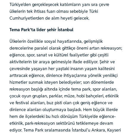
Türkiye’den gerçekleşecek katılımların yanı sıra çevre
ülkelerin tek ihtisas fuarı olması sebebiyle Türki
Cumhuriyetlerden de alım heyeti gelecek.
Tema Park’ta lider şehir İstanbul
Ülkelerin özellikle sosyal hayatlarında, gelişmişlik
derecelerine paralel olarak gittikçe önemi artan rekreasyon;
eğlence, spor, sanat ve kültürel faaliyetler gibi çeşitli
aktivitelerin bir araya gelmesiyle ifade ediliyor. Şehir ve
çevresinde yaşayan her yaştaki insanın yaşam kalitesini
arttıracak eğlence, dinlence ihtiyaçlarına yönelik yenilikçi
hizmetler sunmak isteyen belediyeler; son dönemlerde
rekreasyon başlığı altında içinde tema park, spor alanları,
çocuk oyun grupları, parklar, müze, hobi bahçeleri, etkinlik
ve festival alanları, buz pisti olan çok geniş eğlence ve
dinlence alanları oluşturmaya başladı. Hem büyük illerde
hem de ilçelerdeki bu hızlı dönüşüm Türkiye’de eğlence-
etkinlik, park-rekreasyon sektörünü tetiklemeye devam
ediyor. Tema Park sıralamasında İstanbul’u Ankara, Kayseri