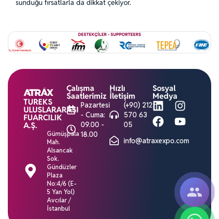
sunduğu fırsatlarla da dikkat çekiyor.
Çalışma
Hızlı
Sosyal
Saatlerimiz
İletişim
Medya
TUREKS
Pazartesi
(+90) 212
ULUSLARARASI
- Cuma:
570 63
FUARCILIK
09.00 -
05
A.Ş.
Gümüşpala
18.00
info@atraxexpo.com
Mah.
Alsancak
Sok.
Gündüzler
Plaza
No:4/6 (E-
5 Yan Yol)
Avcılar /
İstanbul