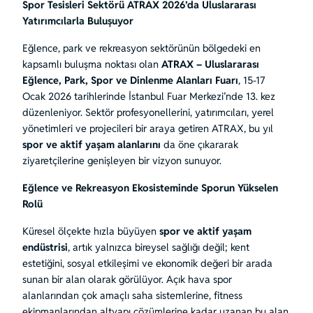
Spor Tesisleri Sektörü ATRAX 2026’da Uluslararası
Yatırımcılarla Buluşuyor
Eğlence, park ve rekreasyon sektörünün bölgedeki en
kapsamlı buluşma noktası olan
ATRAX – Uluslararası
Eğlence, Park, Spor ve Dinlenme Alanları Fuarı
, 15-17
Ocak 2026 tarihlerinde İstanbul Fuar Merkezi’nde 13. kez
düzenleniyor. Sektör profesyonellerini, yatırımcıları, yerel
yönetimleri ve projecileri bir araya getiren ATRAX, bu yıl
spor ve aktif yaşam alanlarını
da öne çıkararak
ziyaretçilerine genişleyen bir vizyon sunuyor.
Eğlence ve Rekreasyon Ekosisteminde Sporun Yükselen
Rolü
Küresel ölçekte hızla büyüyen
spor ve aktif yaşam
endüstrisi
, artık yalnızca bireysel sağlığı değil; kent
estetiğini, sosyal etkileşimi ve ekonomik değeri bir arada
sunan bir alan olarak görülüyor. Açık hava spor
alanlarından çok amaçlı saha sistemlerine, fitness
ekipmanlarından altyapı çözümlerine kadar uzanan bu alan,